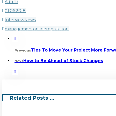
Admin
01.06.2018
Interview
News
management
online
reputation
Tips To Move Your Project More Forw
Previous
How to Be Ahead of Stock Changes
Next
Related Posts ...