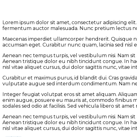
Lorem ipsum dolor sit amet, consectetur adipiscing elit.
fermentum auctor malesuada. Nunc pretium lectus non, vi
Maecenas imperdiet ullamcorper hendrerit. Quisque nis
accumsan eget. Curabitur nunc quam, lacinia sed nisl et
Aenean nec tempus turpis, vel vestibulum nisi. Nam sit
Aenean tristique dolor eu nibh tincidunt congue. In ha
nisl vitae aliquet cursus, dui dolor sagittis nunc, vitae i
Curabitur et maximus purus, id blandit dui. Cras gravi
vulputate augue sed interdum condimentum. Nam nec nul
Integer feugiat volutpat eros sit amet aliquam. Aliquam
enim augue, posuere eu mauris at, commodo finibus ma
sodales sed odio at facilisis. Sed vehicula libero sit am
Aenean nec tempus turpis, vel vestibulum nisi. Nam sit
Aenean tristique dolor eu nibh tincidunt congue. In ha
nisl vitae aliquet cursus, dui dolor sagittis nunc, vitae i