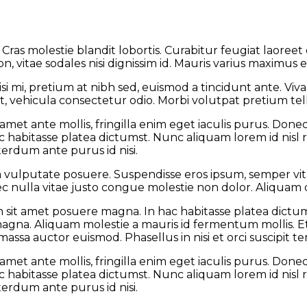
 Cras molestie blandit lobortis. Curabitur feugiat laoree
tae sodales nisi dignissim id. Mauris varius maximus eli
i mi, pretium at nibh sed, euismod a tincidunt ante. Vi
, vehicula consectetur odio. Morbi volutpat pretium tell
 amet ante mollis, fringilla enim eget iaculis purus. Do
c habitasse platea dictumst. Nunc aliquam lorem id nisl 
nterdum ante purus id nisi.
da vulputate posuere. Suspendisse eros ipsum, semper vit
la vitae justo congue molestie non dolor. Aliquam quis
 sit amet posuere magna. In hac habitasse platea dictumst
gna. Aliquam molestie a mauris id fermentum mollis. Et
et massa auctor euismod. Phasellus in nisi et orci suscipit
 amet ante mollis, fringilla enim eget iaculis purus. Do
c habitasse platea dictumst. Nunc aliquam lorem id nisl 
nterdum ante purus id nisi.